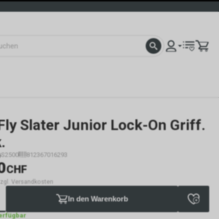
Fly Slater Junior Lock-On Griff.
.
S2500
812367016293
0
CHF
 zzgl. Versandkosten
In den Warenkorb
verfügbar