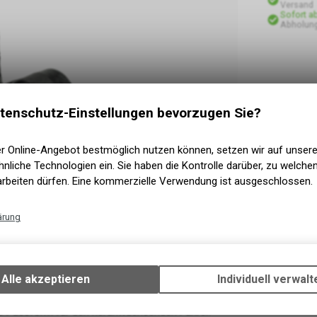
Versand
Sofort a
Abholun
tenschutz-Einstellungen bevorzugen Sie?
er Online-Angebot bestmöglich nutzen können, setzen wir auf unser
nliche Technologien ein. Sie haben die Kontrolle darüber, zu welch
arbeiten dürfen. Eine kommerzielle Verwendung ist ausgeschlossen.
ärung
Technische Funktionen
Wir erfassen und speichern bestimmte Interaktionen und Einstellun
Ihrem Gerät, um die grundlegenden Funktionen unseres Online-Angeb
Alle akzeptieren
Individuell verwalt
-teiliges Klemm- und Kerndesign und verfügt über
Verwendung des Warenkorbs, zu ermöglichen. Bitte beachten Sie, d
m Lenker zu befestigen. Mit einem abgespeckten
gespeicherten Daten keinerlei Rückschlüsse auf Ihre persönlichen I
le Passform für den heranwachsenden Fahrer.