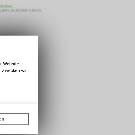
bholbar
g BIKE ACADEMY DAVOS
er Website
en Zwecken wir
gen auf
ots, wie die
en
ass die
nformationen