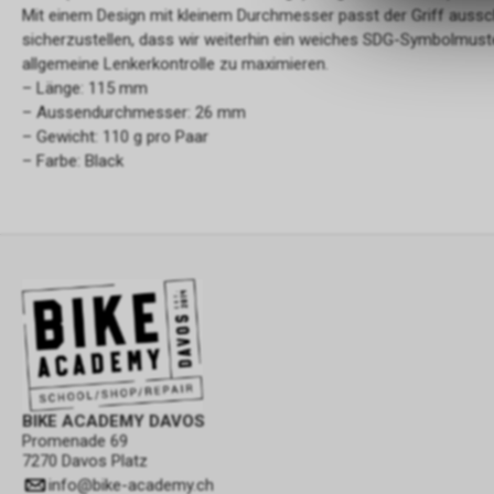
Mit einem Design mit kleinem Durchmesser passt der Griff aussc
sicherzustellen, dass wir weiterhin ein weiches SDG-Symbolmus
allgemeine Lenkerkontrolle zu maximieren.
– Länge: 115 mm
– Aussendurchmesser: 26 mm
– Gewicht: 110 g pro Paar
– Farbe: Black
BIKE ACADEMY DAVOS
Promenade 69
7270 Davos Platz
info
@
bike-academy.ch