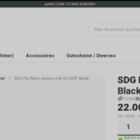
WELCOME TO BIKE ACADEMY
inter)
Accessoires
Gutscheine / Diverses
SDG
ior
SDG Fly Slater Junior Lock-On Griff. Black.
Black
P23902
22.0
inkl. MwSt.,
Sofort 