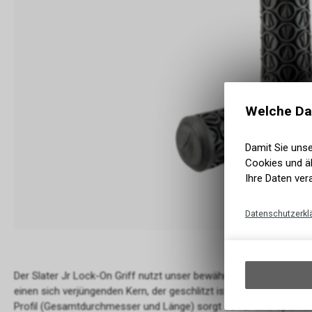
Welche Da
Damit Sie uns
Cookies und äh
Ihre Daten ver
Datenschutzerkl
Der Slater Jr Lock-On Griff nutzt unser bewährtes integriertes 1
einen sich verjüngenden Kern, der geschlitzt ist, um den Griff a
Profil (Gesamtdurchmesser und Länge) sorgt es für eine optima