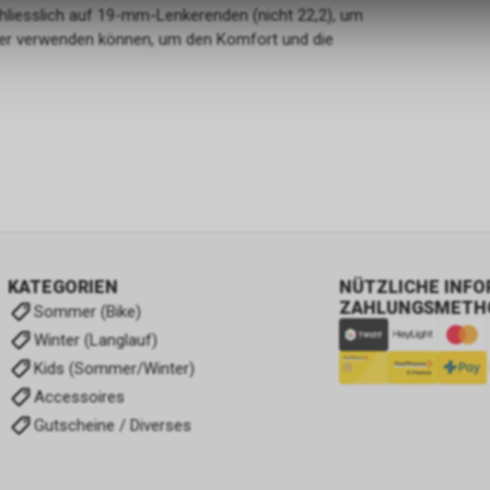
zulassen.
hliesslich auf 19-mm-Lenkerenden (nicht 22,2), um
ter verwenden können, um den Komfort und die
KATEGORIEN
NÜTZLICHE INF
ZAHLUNGSMETH
Sommer (Bike)
Winter (Langlauf)
Kids (Sommer/Winter)
Accessoires
Gutscheine / Diverses