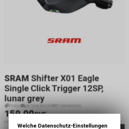
SRAM
Shifter X01 Eagle
Single Click Trigger 12SP,
lunar grey
P24264
00.7018.434.001
710845853593
159.00
CHF
inkl. MwSt., zzgl. Versandkosten
Welche Datenschutz-Einstellungen