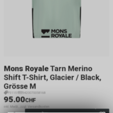
Mons Royale
Tarn Merino
Shift T-Shirt, Glacier / Black,
Grösse M
P31151
9420070058168
95.00
CHF
inkl. MwSt., zzgl. Versandkosten