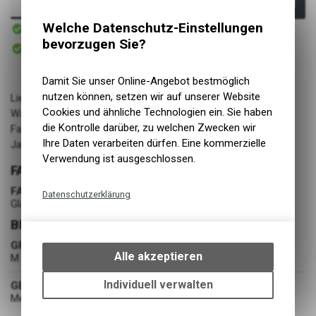
In den Warenkorb
Sofort verfügbar
Welche Datenschutz-Einstellungen
Versand
bevorzugen Sie?
Sofort abholbar
Abholung BIKE ACADEMY DAVOS
Damit Sie unser Online-Angebot bestmöglich
nutzen können, setzen wir auf unserer Website
Lieferant: ARCS Agency
Cookies und ähnliche Technologien ein. Sie haben
Warengruppe: Bekleidung
die Kontrolle darüber, zu welchen Zwecken wir
Farbe: Glacier / Black
Ihre Daten verarbeiten dürfen. Eine kommerzielle
Jahrgang: FW24/25
Verwendung ist ausgeschlossen.
FARBE
FARBE
Datenschutzerklärung
Glacier / Black
Technische Funktionen
BEKLEIDUNG
Wir erfassen und speichern
GRÖSSE
bestimmte Interaktionen und
Alle akzeptieren
M
Einstellungen auf Ihrem Gerät,
um die grundlegenden
Individuell verwalten
GESCHLECHT
Funktionen unseres Online-
Mens
Angebots, wie die Verwendung