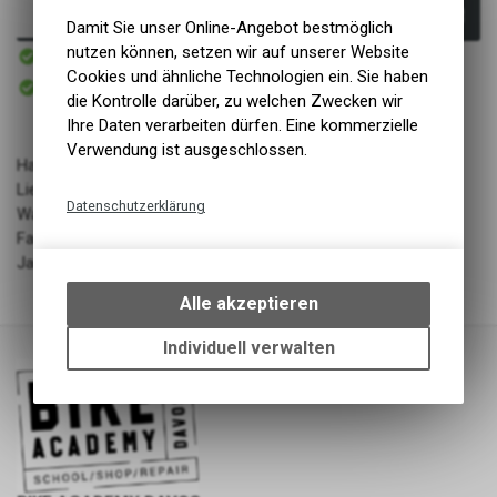
In den Warenkorb
Damit Sie unser Online-Angebot bestmöglich
Sofort verfügbar
nutzen können, setzen wir auf unserer Website
Versand
Cookies und ähnliche Technologien ein. Sie haben
Sofort abholbar
Abholung BIKE ACADEMY DAVOS
die Kontrolle darüber, zu welchen Zwecken wir
Ihre Daten verarbeiten dürfen. Eine kommerzielle
Verwendung ist ausgeschlossen.
Hardshell
Lieferant: ENDURA LIMITED
Datenschutzerklärung
Warengruppe: Bekleidung
Farbe: Bluesteel
Technische Funktionen
Jahrgang: SS23
Wir erfassen und speichern
bestimmte Interaktionen und
Alle akzeptieren
Einstellungen auf Ihrem Gerät,
um die grundlegenden
Individuell verwalten
Funktionen unseres Online-
Angebots, wie die Verwendung
des Warenkorbs, zu
ermöglichen. Bitte beachten Sie,
dass die gespeicherten Daten
keinerlei Rückschlüsse auf Ihre