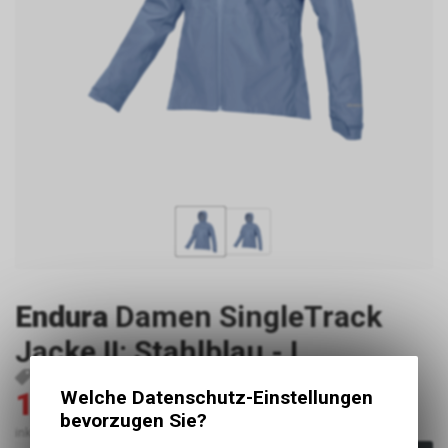
Endura
Damen SingleTrack
Jacke II: Stahlblau - L
P35135
5056286946926
5056286946926
100.00
Welche Datenschutz-Einstellungen
200.00
CHF
CHF
bevorzugen Sie?
inkl. MwSt., zzgl. Versandkosten