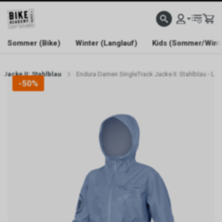
WELCOME TO BIKE ACADEMY
Sommer (Bike)
Winter (Langlauf)
Kids (Sommer/Wint
Jacke II: Stahlblau
Endura Damen SingleTrack Jacke II: Stahlblau - L
-50%