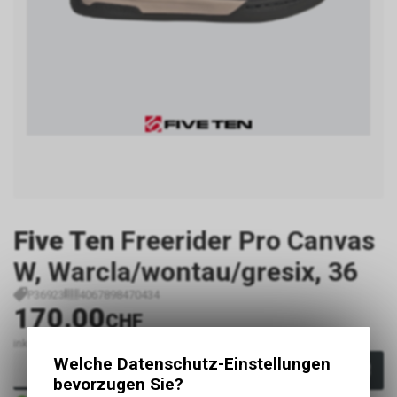
Five Ten
Freerider Pro Canvas
W, Warcla/wontau/gresix, 36
P36923
4067898470434
170.00
CHF
inkl. MwSt., zzgl. Versandkosten
Welche Datenschutz-Einstellungen
In den Warenkorb
bevorzugen Sie?
Sofort verfügbar