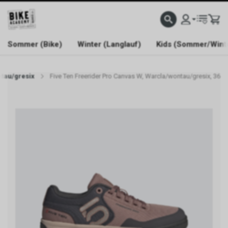
WELCOME TO BIKE ACADEMY
Sommer (Bike)
Winter (Langlauf)
Kids (Sommer/Wint
ntau/gresix
Five Ten Freerider Pro Canvas W, Warcla/wontau/gresix, 36