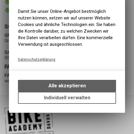
Versand
Sofort abholbar
Damit Sie unser Online-Angebot bestmöglich
Abholung BIKE ACADEMY DAVOS
nutzen können, setzen wir auf unserer Website
Cookies und ähnliche Technologien ein. Sie haben
SCHUHE
die Kontrolle darüber, zu welchen Zwecken wir
GRÖSSE
Ihre Daten verarbeiten dürfen. Eine kommerzielle
Grösse 3.5
Verwendung ist ausgeschlossen.
SAISON
SS25
Datenschutzerklärung
FARBE
Technische Funktionen
FARBE
Wir erfassen und speichern
warcla/wontau/gresix
bestimmte Interaktionen und
Alle akzeptieren
Einstellungen auf Ihrem Gerät,
um die grundlegenden
Individuell verwalten
Funktionen unseres Online-
Angebots, wie die Verwendung
des Warenkorbs, zu
ermöglichen. Bitte beachten Sie,
dass die gespeicherten Daten
keinerlei Rückschlüsse auf Ihre