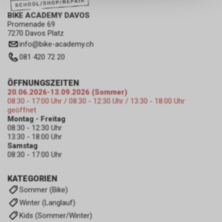
persönlichen Informationen
BIKE ACADEMY DAVOS
zulassen.
Promenade 69
7270 Davos Platz
info
@
bike-academy.ch
081 420 72 20
ÖFFNUNGSZEITEN
20.06.2026-13.09.2026 (Sommer)
08:30 - 17:00 Uhr / 08:30 - 12:30 Uhr / 13:30 - 18:00 Uhr
geöffnet
Montag - Freitag
08:30 - 12:30 Uhr
13:30 - 18:00 Uhr
Samstag
08:30 - 17:00 Uhr
KATEGORIEN
Sommer (Bike)
Winter (Langlauf)
Kids (Sommer/Winter)