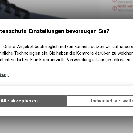
Versand
Nicht ve
Abholun
tenschutz-Einstellungen bevorzugen Sie?
er Online-Angebot bestmöglich nutzen können, setzen wir auf unser
nliche Technologien ein. Sie haben die Kontrolle darüber, zu welch
arbeiten dürfen. Eine kommerzielle Verwendung ist ausgeschlossen.
ärung
Technische Funktionen
Wir erfassen und speichern bestimmte Interaktionen und Einstellun
Ihrem Gerät, um die grundlegenden Funktionen unseres Online-Angeb
Alle akzeptieren
Individuell verwalt
Verwendung des Warenkorbs, zu ermöglichen. Bitte beachten Sie, d
gespeicherten Daten keinerlei Rückschlüsse auf Ihre persönlichen I
zulassen.