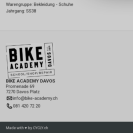
Warengruppe: Bekleidung - Schuhe
Jahrgang: SS38
BIKE ACADEMY DAVOS
Promenade 69
7270 Davos Platz
info
@
bike-academy.ch
081 420 72 20
Made with ♥ by CYCLY.ch