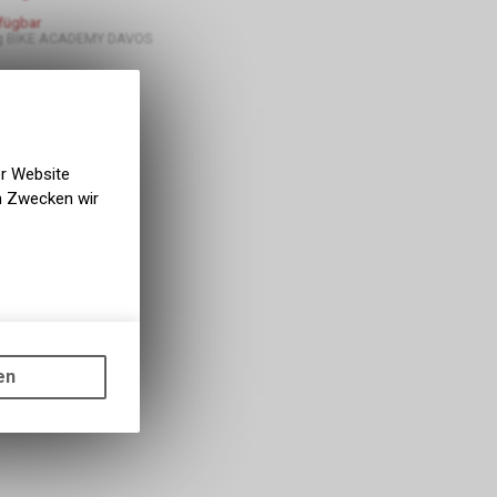
rfügbar
g BIKE ACADEMY DAVOS
er Website
en Zwecken wir
gen auf
ots, wie die
en
ass die
nformationen