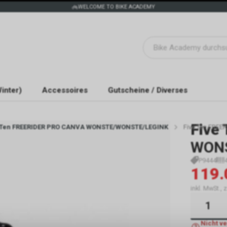
WELCOME TO BIKE ACADEMY
inter)
Accessoires
Gutscheine / Diverses
Five 
 Ten FREERIDER PRO CANVA WONSTE/WONSTE/LEGINK
Five Ten FRE
WONS
P9444
119.
inkl. MwSt.,
Nicht v