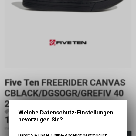
Five Ten
FREERIDER CANVAS
CBLACK/DGSOGR/GREFIV 40
2/3
Welche Datenschutz-Einstellungen
P9267
4062065848177
140.00
bevorzugen Sie?
CHF
inkl. MwSt., zzgl. Versandkosten
Damit Sie unser Online-Angebot bestmöglich