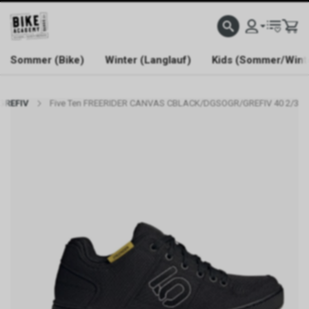
WELCOME TO BIKE ACADEMY
Sommer (Bike)
Winter (Langlauf)
Kids (Sommer/Wint
GREFIV
Five Ten FREERIDER CANVAS CBLACK/DGSOGR/GREFIV 40 2/3