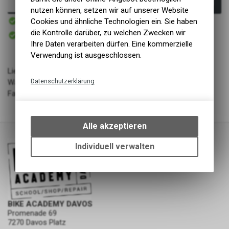
In den Warenkorb
nutzen können, setzen wir auf unserer Website
Sofort verfügbar
Cookies und ähnliche Technologien ein. Sie haben
Versand
Sofort abholbar
die Kontrolle darüber, zu welchen Zwecken wir
Abholung BIKE ACADEMY DAVOS
Ihre Daten verarbeiten dürfen. Eine kommerzielle
Verwendung ist ausgeschlossen.
Lieferant: Adidas
Datenschutzerklärung
Warengruppe: Bekleidung - Schuhe
Farbe: CBLACK/DGSOGR/GREFIV
Technische Funktionen
Wir erfassen und speichern
bestimmte Interaktionen und
Alle akzeptieren
Einstellungen auf Ihrem Gerät,
um die grundlegenden
Individuell verwalten
Funktionen unseres Online-
Angebots, wie die Verwendung
des Warenkorbs, zu
ermöglichen. Bitte beachten Sie,
dass die gespeicherten Daten
BIKE ACADEMY DAVOS
keinerlei Rückschlüsse auf Ihre
Promenade 69
persönlichen Informationen
7270 Davos Platz