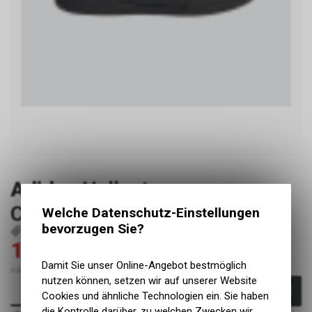
Adidas
Hellcat,
Cblack/red/ftwwht, 44 2/3
Welche Datenschutz-Einstellungen
bevorzugen Sie?
P38231
4067898249085
126.00
180.00
CHF
CHF
Damit Sie unser Online-Angebot bestmöglich
inkl. MwSt., zzgl. Versandkosten
nutzen können, setzen wir auf unserer Website
In den Warenkorb
Cookies und ähnliche Technologien ein. Sie haben
die Kontrolle darüber, zu welchen Zwecken wir
Sofort verfügbar