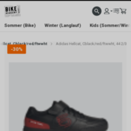
WELCOME TO BIKE ACADEMY
Sommer (Bike)
Winter (Langlauf)
Kids (Sommer/Wint
ellcat, Cblack/red/ftwwht
Adidas Hellcat, Cblack/red/ftwwht, 44 2/3
-30%