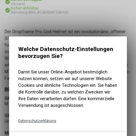
Versand
Sofort abholbar
Abholung BIKE ACADEMY DAVOS
Der Dropframe Pro Grid Helmet ist ein revolutionärer, offener
3/4 Enduro-Helm. Er verfügt über MIPS, das BOA® Fit System
für klassenbeste Passform und Sicherheit, erhöhte Belüftung
Welche Datenschutz-Einstellungen
sowie ein antimikrobielles Ionic+® Innenfutter und
bevorzugen Sie?
Wangenpolster zur Optimierung der Passform. Mit seinem
erhöhten Schutz für Ohren, Kiefer und Hinterkopf bietet dieser
MTB-Helm den umfassendsten Schutz, den wir in einem Open-
Damit Sie unser Online-Angebot bestmöglich
Face-Helm anbieten.
nutzen können, setzen wir auf unserer Website
Cookies und ähnliche Technologien ein. Sie haben
BEKLEIDUNG
die Kontrolle darüber, zu welchen Zwecken wir
GRÖSSE
Ihre Daten verarbeiten dürfen. Eine kommerzielle
M
Verwendung ist ausgeschlossen.
GESCHLECHT
Datenschutzerklärung
Unisex
Technische Funktionen
MATERIAL