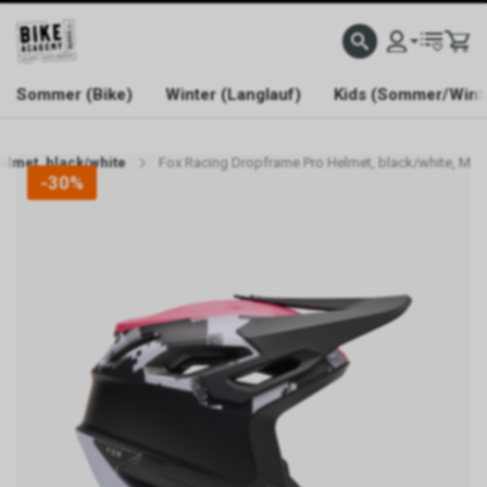
WELCOME TO BIKE ACADEMY
Sommer (Bike)
Winter (Langlauf)
Kids (Sommer/Wint
elmet, black/white
Fox Racing Dropframe Pro Helmet, black/white, M
-30%