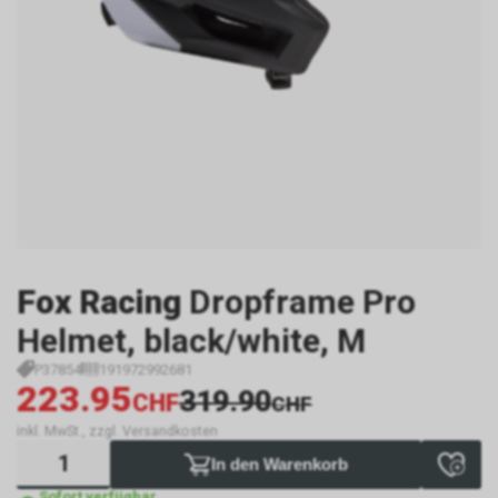
Fox Racing
Dropframe Pro
Helmet, black/white, M
P37854
191972992681
223.95
319.90
CHF
CHF
inkl. MwSt., zzgl. Versandkosten
In den Warenkorb
Sofort verfügbar