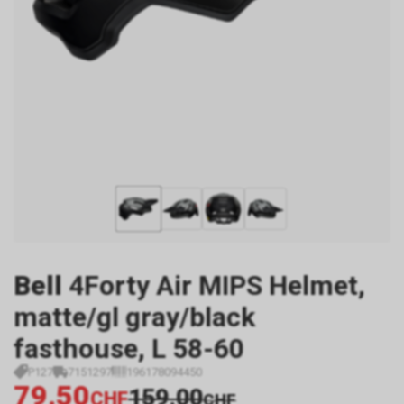
Bell
4Forty Air MIPS Helmet,
matte/gl gray/black
fasthouse, L 58-60
P127
7151297
196178094450
79.50
159.00
CHF
CHF