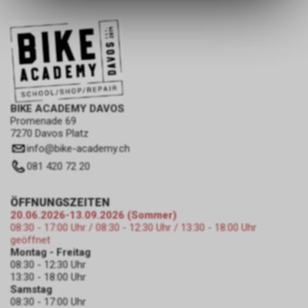
des Warenkorbs, zu
ermöglichen. Bitte beachten Sie,
dass die gespeicherten Daten
keinerlei Rückschlüsse auf Ihre
persönlichen Informationen
zulassen.
BIKE ACADEMY DAVOS
Promenade 69
7270 Davos Platz
info
@
bike-academy.ch
081 420 72 20
ÖFFNUNGSZEITEN
20.06.2026-13.09.2026 (Sommer)
08:30 - 17:00 Uhr / 08:30 - 12:30 Uhr / 13:30 - 18:00 Uhr
geöffnet
Montag - Freitag
08:30 - 12:30 Uhr
13:30 - 18:00 Uhr
Samstag
08:30 - 17:00 Uhr