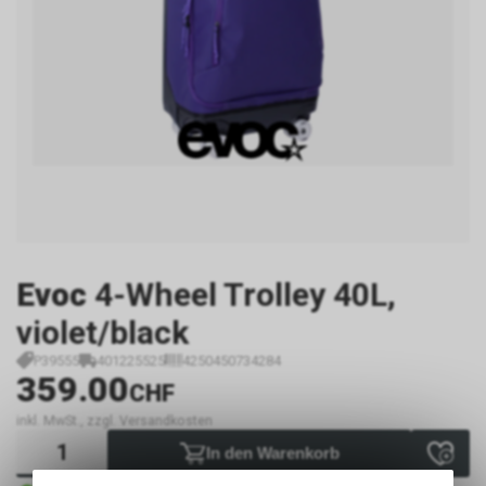
Evoc
4-Wheel Trolley 40L,
violet/black
P39555
401225525
4250450734284
359.00
CHF
inkl. MwSt., zzgl. Versandkosten
In den Warenkorb
Sofort verfügbar