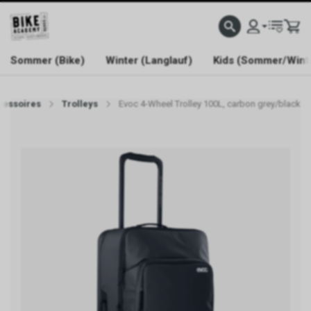
WELCOME TO BIKE ACADEMY
Sommer (Bike)
Winter (Langlauf)
Kids (Sommer/Wint
cessoires
Trolleys
Evoc 4-Wheel Trolley 100L, carbon grey/black