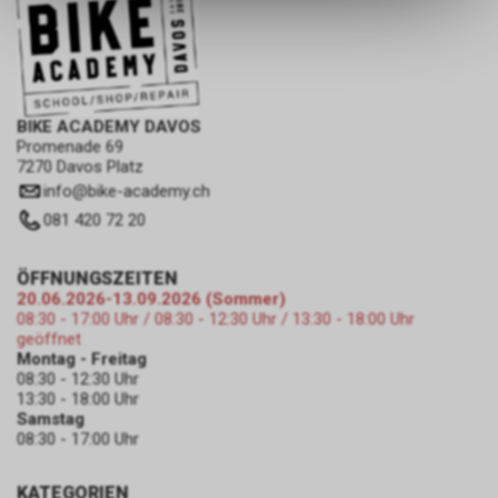
dass die gespeicherten Daten
keinerlei Rückschlüsse auf Ihre
persönlichen Informationen
zulassen.
BIKE ACADEMY DAVOS
Promenade 69
7270 Davos Platz
info
@
bike-academy.ch
081 420 72 20
ÖFFNUNGSZEITEN
20.06.2026-13.09.2026 (Sommer)
08:30 - 17:00 Uhr / 08:30 - 12:30 Uhr / 13:30 - 18:00 Uhr
geöffnet
Montag - Freitag
08:30 - 12:30 Uhr
13:30 - 18:00 Uhr
Samstag
08:30 - 17:00 Uhr
KATEGORIEN