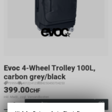
Evoc
4-Wheel Trolley 100L,
carbon grey/black
P39554
401224123
4250450734253
399.00
CHF
inkl. MwSt., zzgl. Versandkosten
In den Warenkorb
Sofort verfügbar