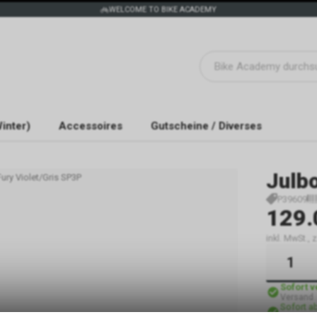
WELCOME TO BIKE ACADEMY
inter)
Accessoires
Gutscheine / Diverses
Julb
ury Violet/Gris SP3P
P39609
129.
inkl. MwSt.,
Sofort 
Versand
Sofort a
Abholun