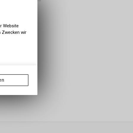
er Website
en Zwecken wir
gen auf
ots, wie die
en
ass die
nformationen