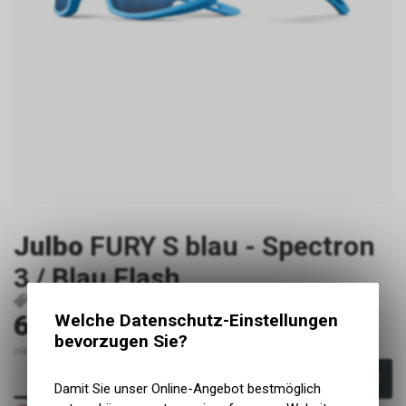
Julbo
FURY S blau - Spectron
3 / Blau Flash
P9906
3660576739345
65.00
Welche Datenschutz-Einstellungen
CHF
bevorzugen Sie?
inkl. MwSt., zzgl. Versandkosten
In den Warenkorb
Damit Sie unser Online-Angebot bestmöglich
Nicht verfügbar