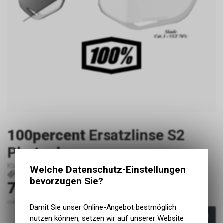
100percent
Ersatzlinse S2
Photochr
Klar
Welche Datenschutz-Einstellungen
P39565
69029-00008
196261018547
bevorzugen Sie?
79.90
CHF
inkl. MwSt., zzgl. Versandkosten
Damit Sie unser Online-Angebot bestmöglich
In den Warenkorb
nutzen können, setzen wir auf unserer Website