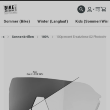
WELCOME TO BIKE ACADEMY
Sommer (Bike)
Winter (Langlauf)
Kids (Sommer/Wint
res
Sonnenbrillen
100%
100percent Ersatzlinse S2 Photochr