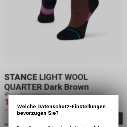
STANCE
LIGHT WOOL
QUARTER Dark Brown
P30253
190107569811
17.45
24.90
CHF
CHF
Welche Datenschutz-Einstellungen
inkl. MwSt., zzgl. Versandkosten
bevorzugen Sie?
In den Warenkorb
Nicht verfügbar