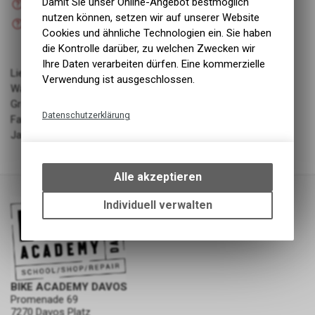
Damit Sie unser Online-Angebot bestmöglich
Versand
nutzen können, setzen wir auf unserer Website
Nicht verfügbar
Abholung BIKE ACADEMY DAVOS
Cookies und ähnliche Technologien ein. Sie haben
die Kontrolle darüber, zu welchen Zwecken wir
Ihre Daten verarbeiten dürfen. Eine kommerzielle
Lieferant: DAC Sport
Verwendung ist ausgeschlossen.
Warengruppe: Bekleidung - Diverse Bekleidung
Grösse/Länge: M
Datenschutzerklärung
Farbe: Dark Brown
Jahrgang: SS24
Technische Funktionen
Wir erfassen und speichern
bestimmte Interaktionen und
Alle akzeptieren
Einstellungen auf Ihrem Gerät,
um die grundlegenden
Individuell verwalten
Funktionen unseres Online-
Angebots, wie die Verwendung
des Warenkorbs, zu
ermöglichen. Bitte beachten Sie,
dass die gespeicherten Daten
BIKE ACADEMY DAVOS
keinerlei Rückschlüsse auf Ihre
Promenade 69
persönlichen Informationen
7270 Davos Platz