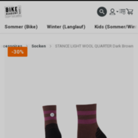
WELCOME TO BIKE ACADEMY
Sommer (Bike)
Winter (Langlauf)
Kids (Sommer/Wint
ccessoires
Socken
STANCE LIGHT WOOL QUARTER Dark Brown
-30%