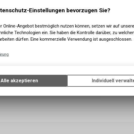
Versand
Sofort a
tenschutz-Einstellungen bevorzugen Sie?
Abholun
er Online-Angebot bestmöglich nutzen können, setzen wir auf unser
nliche Technologien ein. Sie haben die Kontrolle darüber, zu welch
arbeiten dürfen. Eine kommerzielle Verwendung ist ausgeschlossen.
ärung
Technische Funktionen
Wir erfassen und speichern bestimmte Interaktionen und Einstellun
Ihrem Gerät, um die grundlegenden Funktionen unseres Online-Angeb
Alle akzeptieren
Individuell verwalt
Verwendung des Warenkorbs, zu ermöglichen. Bitte beachten Sie, d
gespeicherten Daten keinerlei Rückschlüsse auf Ihre persönlichen I
zulassen.