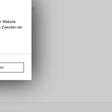
bholbar
g BIKE ACADEMY DAVOS
er Website
en Zwecken wir
gen auf
ots, wie die
en
ass die
nformationen