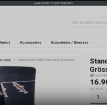
WELCOME TO BIKE ACADEMY
inter)
Accessoires
Gutscheine / Diverses
Stan
w, navy
Stance Gone Fishin Crew, navy, Grösse M
Grös
P39327
16.9
inkl. MwSt.,
Sofort 