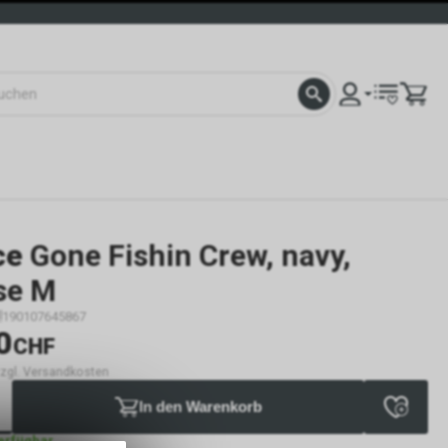
ce
Gone Fishin Crew, navy,
se M
190107645867
0
CHF
 zzgl. Versandkosten
In den Warenkorb
verfügbar