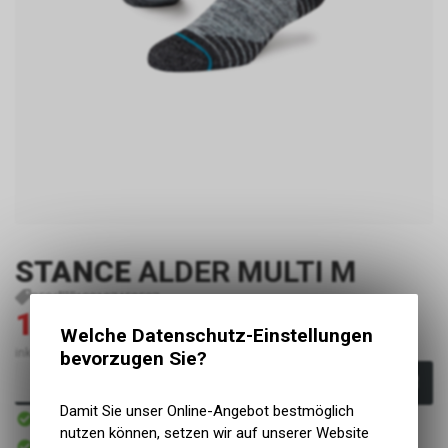
STANCE
ALDER MULTI M
P506
190107459587
18.90
27.00
CHF
CHF
Welche Datenschutz-Einstellungen
inkl. MwSt., zzgl. Versandkosten
bevorzugen Sie?
In den Warenkorb
Damit Sie unser Online-Angebot bestmöglich
Sofort verfügbar
Versand
nutzen können, setzen wir auf unserer Website
Sofort abholbar