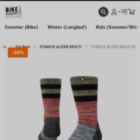
WELCOME TO BIKE ACADEMY
Sommer (Bike)
Winter (Langlauf)
Kids (Sommer/Wint
res
Socken
STANCE ALDER MULTI
STANCE ALDER MULTI M
-30%