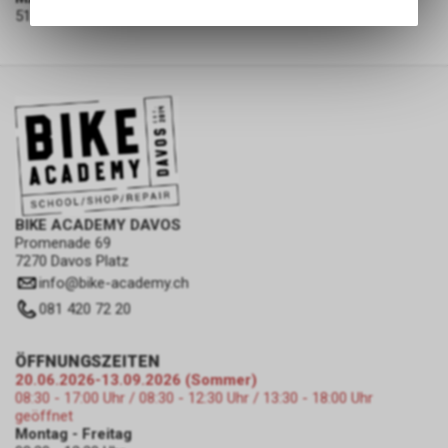
Angebots, wie die Verwendung
51% Wool 47% Nylon 2% Elastane
des Warenkorbs, zu
ermöglichen. Bitte beachten Sie,
dass die gespeicherten Daten
keinerlei Rückschlüsse auf Ihre
persönlichen Informationen
zulassen.
BIKE ACADEMY DAVOS
Promenade 69
7270 Davos Platz
info
@
bike-academy.ch
081 420 72 20
ÖFFNUNGSZEITEN
20.06.2026-13.09.2026 (Sommer)
08:30 - 17:00 Uhr / 08:30 - 12:30 Uhr / 13:30 - 18:00 Uhr
geöffnet
Montag - Freitag