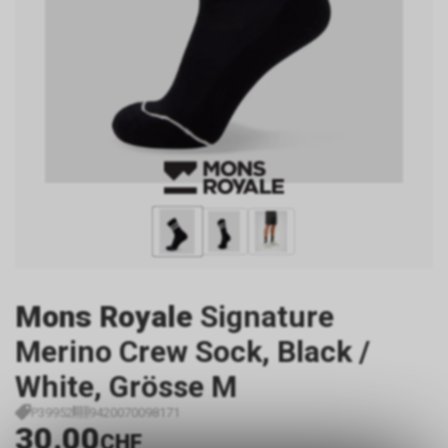
Mons Royale
Signature
Merino Crew Sock, Black /
White, Grösse M
P39952
9420070098171
30.00
CHF