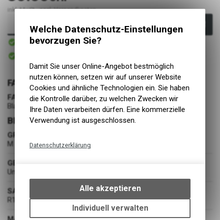
inkl. MwSt., zzgl. Versandkosten
In den Warenkorb
Welche Datenschutz-Einstellungen
Sofort verfügbar
bevorzugen Sie?
Versand
Sofort abholbar
Abholung BIKE ACADEMY DAVOS
Damit Sie unser Online-Angebot bestmöglich
nutzen können, setzen wir auf unserer Website
FARBE
Cookies und ähnliche Technologien ein. Sie haben
FARBE
die Kontrolle darüber, zu welchen Zwecken wir
Black / White
Ihre Daten verarbeiten dürfen. Eine kommerzielle
BEKLEIDUNG
Verwendung ist ausgeschlossen.
GRÖSSE
M
Datenschutzerklärung
Technische Funktionen
GESCHLECHT
Unisex
Wir erfassen und speichern
bestimmte Interaktionen und
Alle akzeptieren
SAISON
Einstellungen auf Ihrem Gerät,
R1-26
um die grundlegenden
Individuell verwalten
Funktionen unseres Online-
MATERIAL