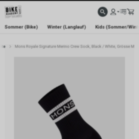
WELCOME TO BIKE ACADEMY
Sommer (Bike)
Winter (Langlauf)
Kids (Sommer/Wint
ite
Mons Royale Signature Merino Crew Sock, Black / White, Grösse M