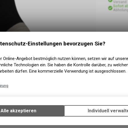
Versand
Sofort a
Abholun
tenschutz-Einstellungen bevorzugen Sie?
er Online-Angebot bestmöglich nutzen können, setzen wir auf unser
nliche Technologien ein. Sie haben die Kontrolle darüber, zu welch
arbeiten dürfen. Eine kommerzielle Verwendung ist ausgeschlossen.
ärung
Technische Funktionen
Wir erfassen und speichern bestimmte Interaktionen und Einstellun
Ihrem Gerät, um die grundlegenden Funktionen unseres Online-Angeb
Alle akzeptieren
Individuell verwalt
Verwendung des Warenkorbs, zu ermöglichen. Bitte beachten Sie, d
gespeicherten Daten keinerlei Rückschlüsse auf Ihre persönlichen I
zulassen.