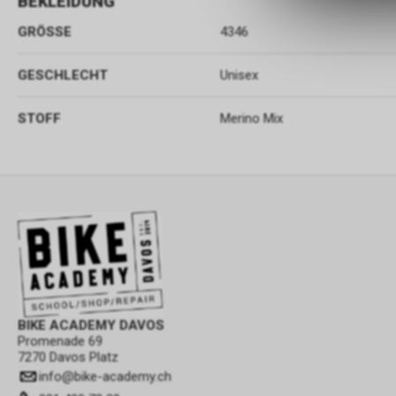
BEKLEIDUNG
GRÖSSE
4346
GESCHLECHT
Unisex
STOFF
Merino Mix
BIKE ACADEMY DAVOS
Promenade 69
7270 Davos Platz
info
@
bike-academy.ch