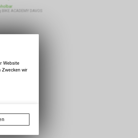
bholbar
g BIKE ACADEMY DAVOS
er Website
en Zwecken wir
gen auf
ots, wie die
en
ass die
nformationen