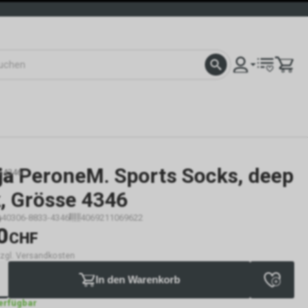
ja
PeroneM. Sports Socks, deep
e 4346
, Grösse 4346
40306-8833-4346
4069211069622
0
CHF
 zzgl. Versandkosten
In den Warenkorb
verfügbar