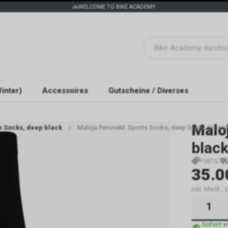
WELCOME TO BIKE ACADEMY
inter)
Accessoires
Gutscheine / Diverses
Malo
 Socks, deep black
Maloja PeroneM. Sports Socks, deep black, Gröss
black
P38757
35.0
inkl. MwSt.,
Sofort 