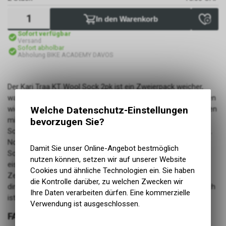
In den Warenkorb
Sofort verfügbar
Versand
Sofort abholbar
Abholung BIKE ACADEMY DAVOS
Der Kari Traa KT Wool Sock 2pk ist ein Zweierpack weicher,
wadenlanger Damen-Sportsocken aus Wollmix, die kalte Zehen
Welche Datenschutz-Einstellungen
wieder aufwärmen. Für kuschelig warme Füsse sind die Socken
mit Frottee gefüttert, die nahtlose Zehenpartie schützt vor
bevorzugen Sie?
Scheuern und die Rippbündchen sorgen für passgenauen Sitz.
Noch mehr Tragekomfort verleihen die durchgehende
Damit Sie unser Online-Angebot bestmöglich
Sohlenpolsterung sowie die Senkfusseinlage, während das
nutzen können, setzen wir auf unserer Website
eisige Norwegermuster mit Style punktet. Und dank der
Cookies und ähnliche Technologien ein. Sie haben
Zertifizierung nach dem Standard OEKO-TEX® 100 kannst du
die Kontrolle darüber, zu welchen Zwecken wir
dir sicher sein, dass das Hauptgarn nicht gesundheitsschädlich
Ihre Daten verarbeiten dürfen. Eine kommerzielle
ist.
Verwendung ist ausgeschlossen.
FARBE