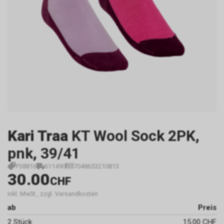
Kari Traa
KT Wool Sock 2PK,
pnk, 39/41
P38816
611490
7048653210813
30.00
CHF
inkl. MwSt., zzgl. Versandkosten
ab
Preis
2 Stück
15.00 CHF