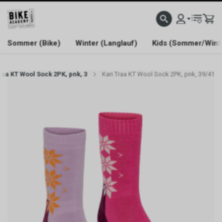
WELCOME TO BIKE ACADEMY
Sommer (Bike)
Winter (Langlauf)
Kids (Sommer/Wint
raa KT Wool Sock 2PK, pnk, 3
Kari Traa KT Wool Sock 2PK, pnk, 39/41