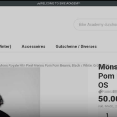
WELCOME TO BIKE ACADEMY
inter)
Accessoires
Gutscheine / Diverses
Mons
Mons Royale Mtn Pixel Merino Pom Pom Beanie, Black / White, Grösse OS
Pom B
OS
P38855
50.0
inkl. MwSt.,