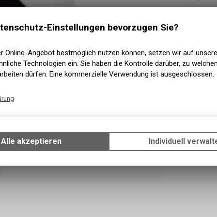
Sofort 
Versand
tenschutz-Einstellungen bevorzugen Sie?
Sofort a
Abholun
er Online-Angebot bestmöglich nutzen können, setzen wir auf unser
nliche Technologien ein. Sie haben die Kontrolle darüber, zu welch
arbeiten dürfen. Eine kommerzielle Verwendung ist ausgeschlossen.
ärung
Technische Funktionen
Wir erfassen und speichern bestimmte Interaktionen und Einstellun
Ihrem Gerät, um die grundlegenden Funktionen unseres Online-Angeb
Alle akzeptieren
Individuell verwalt
Verwendung des Warenkorbs, zu ermöglichen. Bitte beachten Sie, d
gespeicherten Daten keinerlei Rückschlüsse auf Ihre persönlichen I
zulassen.