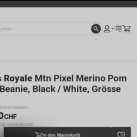
 Royale
Mtn Pixel Merino Pom
eanie, Black / White, Grösse
9420070084051
0
CHF
 zzgl. Versandkosten
In den Warenkorb