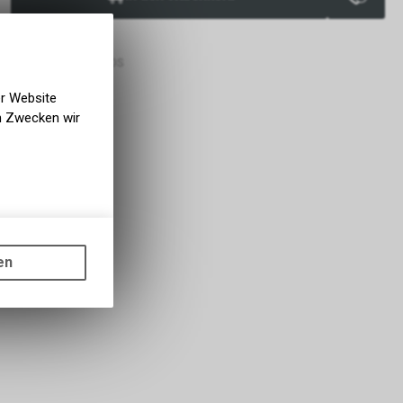
verfügbar
bholbar
g BIKE ACADEMY DAVOS
er Website
en Zwecken wir
gen auf
ots, wie die
en
ass die
nformationen