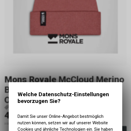
Mons Royale
McCloud Merino
Beanie, Canyon Rose, Grösse
Welche Datenschutz-Einstellungen
OS
bevorzugen Sie?
P38907
9420070083962
45.00
CHF
Damit Sie unser Online-Angebot bestmöglich
nutzen können, setzen wir auf unserer Website
inkl. MwSt., zzgl. Versandkosten
Cookies und ähnliche Technologien ein. Sie haben