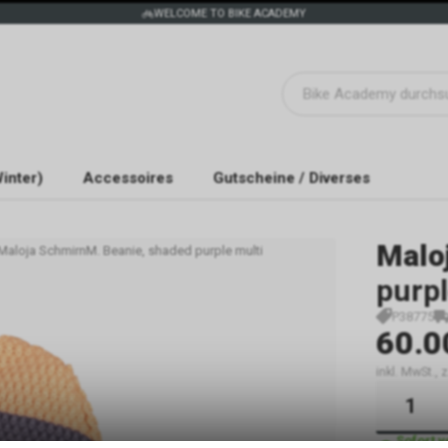
WELCOME TO BIKE ACADEMY
inter)
Accessoires
Gutscheine / Diverses
Malo
Maloja SchmirnM. Beanie, shaded purple multi
purpl
P38775
60.0
inkl. MwSt.,
Sofort 