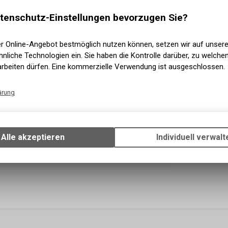
Versand
Sofort a
tenschutz-Einstellungen bevorzugen Sie?
Abholun
er Online-Angebot bestmöglich nutzen können, setzen wir auf unser
nliche Technologien ein. Sie haben die Kontrolle darüber, zu welch
arbeiten dürfen. Eine kommerzielle Verwendung ist ausgeschlossen.
ärung
Technische Funktionen
Wir erfassen und speichern bestimmte Interaktionen und Einstellun
Ihrem Gerät, um die grundlegenden Funktionen unseres Online-Angeb
Alle akzeptieren
Individuell verwalt
Verwendung des Warenkorbs, zu ermöglichen. Bitte beachten Sie, d
gespeicherten Daten keinerlei Rückschlüsse auf Ihre persönlichen I
zulassen.