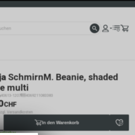
ja
SchmirnM. Beanie, shaded
e multi
40613-1207
4069211083383
0
CHF
 zzgl. Versandkosten
In den Warenkorb
verfügbar