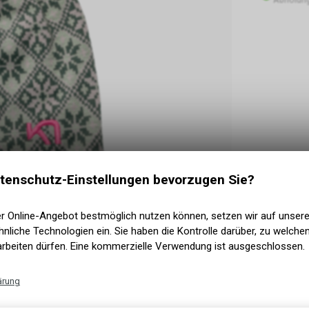
tenschutz-Einstellungen bevorzugen Sie?
er Online-Angebot bestmöglich nutzen können, setzen wir auf unser
nliche Technologien ein. Sie haben die Kontrolle darüber, zu welch
arbeiten dürfen. Eine kommerzielle Verwendung ist ausgeschlossen.
e mit Jacquard-Strick und durchgehendem
ärung
ässe nicht kalt wird, und ist von Natur aus
nordischen Style passt perfekt zu unseren
Technische Funktionen