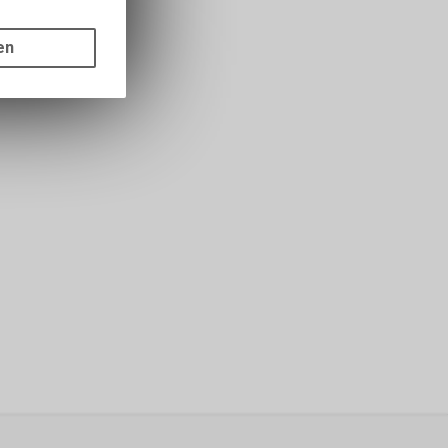
gen auf
ots, wie die
en
ass die
nformationen