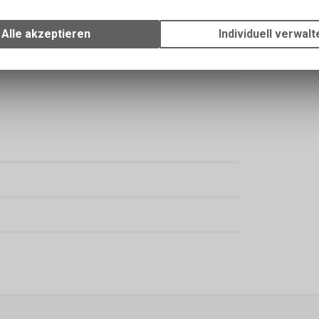
Wir erfassen und speichern bestimmte Interaktionen und Einstellun
Ihrem Gerät, um die grundlegenden Funktionen unseres Online-Angeb
Alle akzeptieren
Individuell verwalt
Verwendung des Warenkorbs, zu ermöglichen. Bitte beachten Sie, d
gespeicherten Daten keinerlei Rückschlüsse auf Ihre persönlichen I
zulassen.