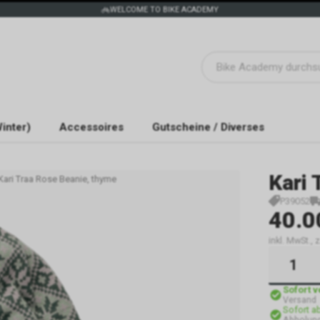
WELCOME TO BIKE ACADEMY
inter)
Accessoires
Gutscheine / Diverses
Kari 
Kari Traa Rose Beanie, thyme
P39052
40.0
inkl. MwSt.,
Sofort 
Versand
Sofort a
Abholun