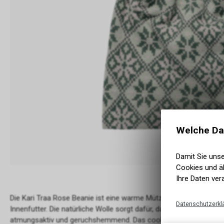
Welche Da
Damit Sie uns
Cookies und äh
Ihre Daten ver
Die Kari Traa Rose Beanie ist eine warme Mütze aus Merinowoll
Datenschutzerkl
Innenfutter. Die natürliche Wolle sorgt dafür, dass dir selbst bei N
atmungsaktiv und geruchshemmend. Das coole Allover-Muster im 