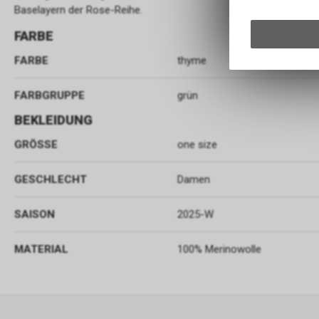
Baselayern der Rose-Reihe.
FARBE
FARBE
thyme
FARBGRUPPE
grün
BEKLEIDUNG
GRÖSSE
one size
GESCHLECHT
Damen
SAISON
2025-W
MATERIAL
100% Merinowolle