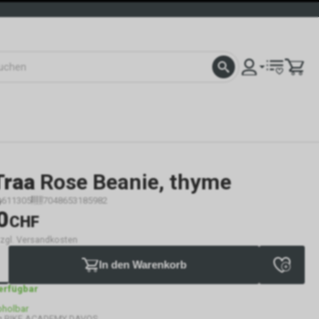
Traa
Rose Beanie, thyme
611305
7048653185982
0
CHF
 zzgl. Versandkosten
In den Warenkorb
verfügbar
bholbar
g BIKE ACADEMY DAVOS