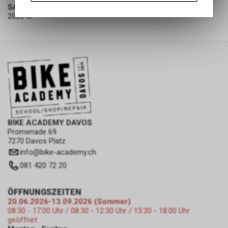
SAISON
Angebots, wie die Verwendung
2026-S
des Warenkorbs, zu
ermöglichen. Bitte beachten Sie,
dass die gespeicherten Daten
keinerlei Rückschlüsse auf Ihre
persönlichen Informationen
zulassen.
BIKE ACADEMY DAVOS
Promenade 69
7270 Davos Platz
info
@
bike-academy.ch
081 420 72 20
ÖFFNUNGSZEITEN
20.06.2026-13.09.2026 (Sommer)
08:30 - 17:00 Uhr / 08:30 - 12:30 Uhr / 13:30 - 18:00 Uhr
geöffnet