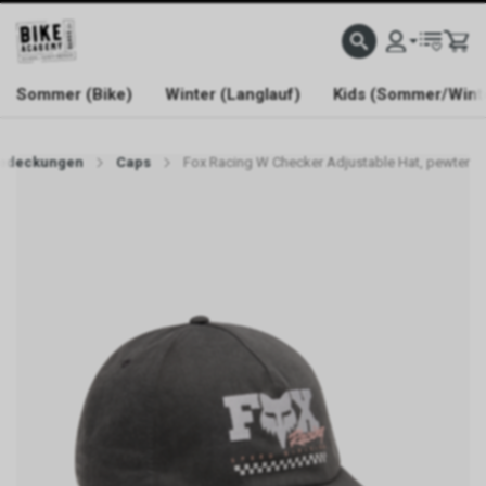
WELCOME TO BIKE ACADEMY
Sommer (Bike)
Winter (Langlauf)
Kids (Sommer/Wint
edeckungen
Caps
Fox Racing W Checker Adjustable Hat, pewter