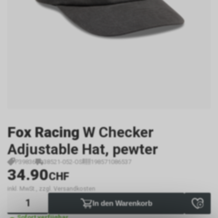
Fox Racing
W Checker
Adjustable Hat, pewter
P39836
38521-052-OS
198571086537
34.90
CHF
inkl. MwSt., zzgl. Versandkosten
In den Warenkorb
Sofort verfügbar