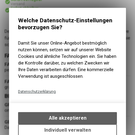
Versand
Sofort abholbar
Abholung BIKE ACADEMY DAVOS
Welche Datenschutz-Einstellungen
bevorzugen Sie?
Der leicht verstellbare Damen-Kappe Checker ist ein Must-have
für Fox-Fans. Mit gestickten Details und ikonischem Stil wird sie
Damit Sie unser Online-Angebot bestmöglich
schnell zu deiner Lieblings-Kappe.
nutzen können, setzen wir auf unserer Website
FARBE
Cookies und ähnliche Technologien ein. Sie haben
die Kontrolle darüber, zu welchen Zwecken wir
FARBE
Ihre Daten verarbeiten dürfen. Eine kommerzielle
pewter
Verwendung ist ausgeschlossen.
FARBGRUPPE
grau
Datenschutzerklärung
BEKLEIDUNG
Technische Funktionen
GRÖSSE
Wir erfassen und speichern
one size
bestimmte Interaktionen und
Alle akzeptieren
GESCHLECHT
Einstellungen auf Ihrem Gerät,
Damen
um die grundlegenden
Individuell verwalten
Funktionen unseres Online-